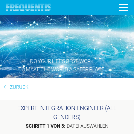
DO YOUR LIFE’S BEST WORK
TO MAKE THE WORLD A SAFER PLACE.
ZURÜCK
EXPERT INTEGRATION ENGINEER (ALL
GENDERS)
SCHRITT 1 VON 3:
DATEI AUSWÄHLEN