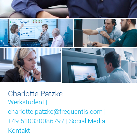
Charlotte Patzke
Werkstudent |
charlotte.patzke@frequentis.com |
+49 610330086797 |
Social Media
Kontakt