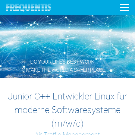
DO YOUR LIFE’S BEST WORK
TO MAKE THE WORLD A SAFER PLACE.
Junior C++ Entwickler Linux für
moderne Softwaresysteme
(m/w/d)
Air Traffic Management