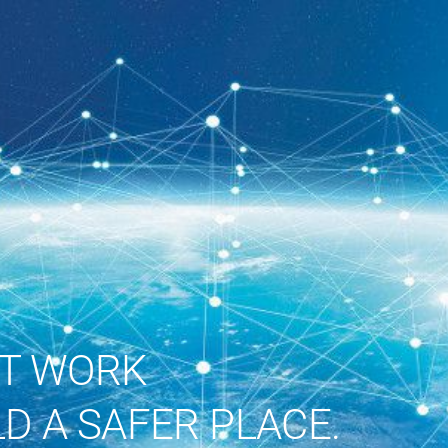
ST WORK
D A SAFER PLACE.