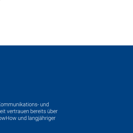
T
n Kommunikations- und
it vertrauen bereits über
nowHow und langjähriger