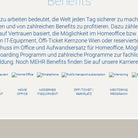
Benefits
 zu arbeiten bedeutet, die Welt jeden Tag sicherer zu mache
en und von zahlreichen Benefits zu profitieren. Dazu zähl
auf Vertrauen basiert, die Möglichkeit im Homeoffice bzw.
 IT-Equipment, Öffi-Ticket Kernzone Wien oder reservierte
uss im Office und Aufwandsersatz für Homeoffice, Möglich
oarding Programm und zahlreiche Programme zur fachlic
ldung. Noch MEHR Benefits finden Sie auf unsere Karrier
S
HOME
MODERNES
ÖFFI TICKET /
MENTORING
NT
OFFICE
IT-EQUIPMENT
PARKPLATZ
PROGRAMM