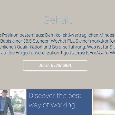
Gehalt
e Position besteht aus: Dem kollektivvertraglichen Minde
f Basis einer 38,5 Stunden-Woche) PLUS einer marktkonf
chlichen Qualifikation und Berufserfahrung. Was ist für Si
 auf die Fragen unserer zukünftigen #ExpertsForASaferWo
JETZT BEWERBEN
Discover the best
way of working