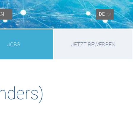
EN
DE
JOBS
JETZT BEWERBEN
enders)