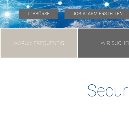
JOBBÖRSE
JOB-ALARM ERSTELLEN
WARUM FREQUENTIS
WIR SUCHE
Securi