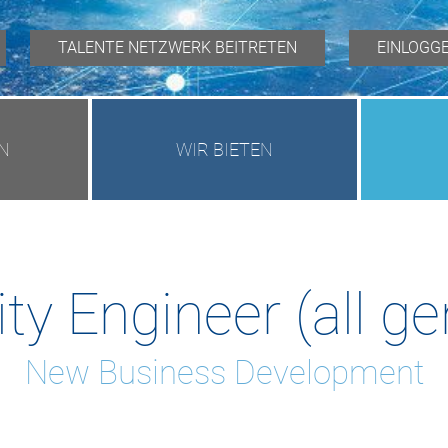
TALENTE NETZWERK BEITRETEN
EINLOGG
N
WIR BIETEN
ty Engineer (all g
New Business Development