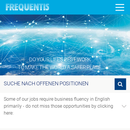
DO YOUR LIFE’S BEST WORK
TO MAKE THE WORLD A SAFER PLACE.
SUCHE NACH OFFENEN POSITIONEN
Suche nach offenen Positionen
Some of our jobs require business fluency in English
primarily - do not miss those opportunities by clicking
here: